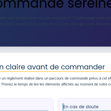
commande serein
er une préparation ou une ressource ? Cette page vous ai
ns utiles avant votre achat et à savoir vers qui vous tourner
on claire avant de commander
 un règlement réalisé dans un parcours de commande prévu à cet eff
n. Prenez le temps de lire les éléments affichés au moment de votre c
En cas de doute