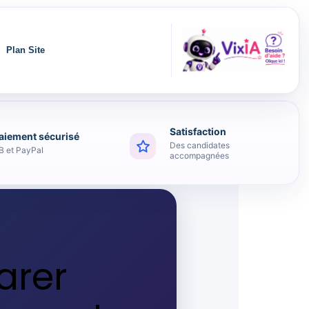
Plan Site
Satisfaction
aiement sécurisé
Des candidates
B et PayPal
accompagnées
arer