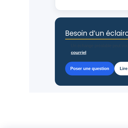
Besoin d’un éclai
Un échange préalable peut vou
courriel
.
Poser une question
Lire