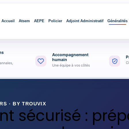
Accueil
Atsem
AEPE
Policier
Adjoint Administratif
Généralités
ns
Accompagnement
P
humain
C
annales,
Une équipe à vos côtés
S · BY TROUVIX
t sécurisé : prép