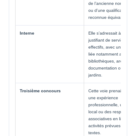
de l’ancienne nomenclat
ou d’une qualification
reconnue équivalente.
Interne
Elle s’adressait à des ag
justifiant de services pub
effectifs, avec une expé
liée notamment aux mus
bibliothèques, archives,
documentation ou parcs 
jardins.
Troisième concours
Cette voie prenait en co
une expérience
professionnelle, un man
local ou des responsabili
associatives en lien avec
activités prévues par les
textes.