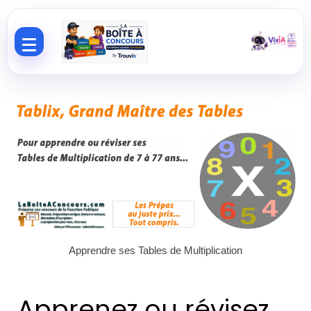
Aller au contenu
Apprendre ses Tables de Multiplication
Apprenez ou révisez